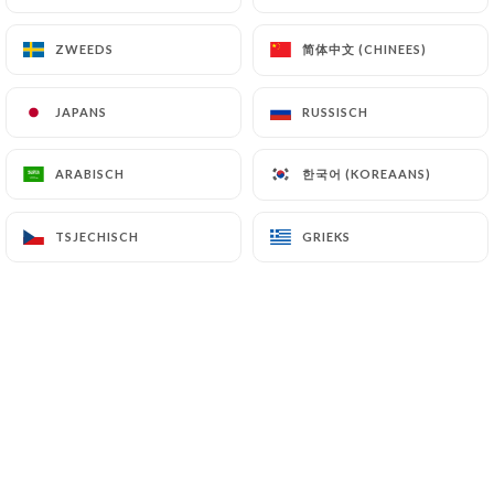
简体中文 (CHINEES)
简体中文 (CHINEES)
ZWEEDS
ZWEEDS
Distrito 798 ofrece un ambiente
JAPANS
JAPANS
RUSSISCH
RUSSISCH
elegante y minimalista, ideal para
disfrutar de una experiencia culinaria
한국어 (KOREAANS)
한국어 (KOREAANS)
ARABISCH
ARABISCH
japonesa con un toque innovador.
Al entrar, se destaca la luminosidad y la
TSJECHISCH
TSJECHISCH
GRIEKS
GRIEKS
amplitud del lugar, complementado por
plantas que aportan un toque natural al
espacio. La decoración es sencilla, con
muebles blancos que crean un ambiente
acogedor y sin distracciones, perfecto
para centrarse en la experiencia
gastronómica.